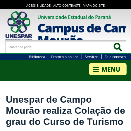
ACESSIBILIDADE
ALTO CONTRASTE
MAPA DO SITE
Universidade Estadual do Paraná
Campus de Cam
Mourão
Busca
Bus
Biblioteca
Protocolo on-line
Serviços
Fale conosco
Unespar de Campo
Mourão realiza Colação de
grau do Curso de Turismo