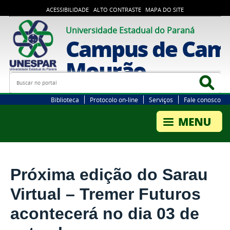
ACESSIBILIDADE
ALTO CONTRASTE
MAPA DO SITE
Universidade Estadual do Paraná
Campus de Cam
Mourão
Busca
Bus
Biblioteca
Protocolo on-line
Serviços
Fale conosco
Próxima edição do Sarau
Virtual – Tremer Futuros
acontecerá no dia 03 de