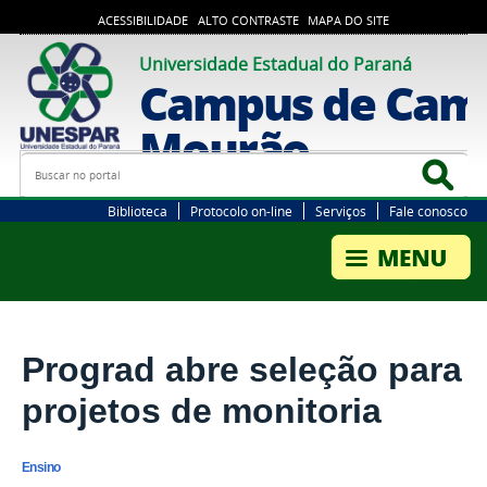
ACESSIBILIDADE
ALTO CONTRASTE
MAPA DO SITE
Universidade Estadual do Paraná
Campus de Cam
Mourão
Busca
Bus
Biblioteca
Protocolo on-line
Serviços
Fale conosco
Prograd abre seleção para
projetos de monitoria
Ensino