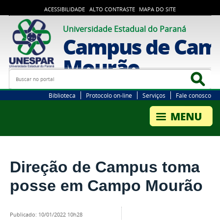
ACESSIBILIDADE
ALTO CONTRASTE
MAPA DO SITE
Universidade Estadual do Paraná
Campus de Cam
Mourão
Busca
Bus
Biblioteca
Protocolo on-line
Serviços
Fale conosco
Direção de Campus toma
posse em Campo Mourão
publicado
:
10/01/2022 10h28