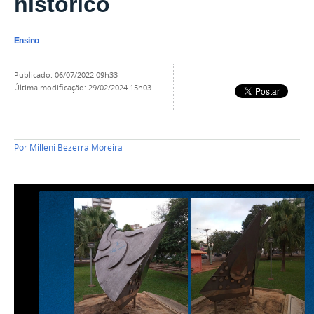
histórico
Ensino
publicado
:
06/07/2022 09h33
última modificação
:
29/02/2024 15h03
Por
Milleni Bezerra Moreira