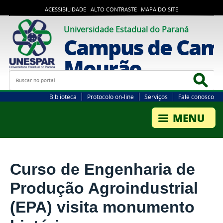
ACESSIBILIDADE
ALTO CONTRASTE
MAPA DO SITE
Universidade Estadual do Paraná
Campus de Cam
Mourão
Busca
Bus
Biblioteca
Protocolo on-line
Serviços
Fale conosco
Curso de Engenharia de
Produção Agroindustrial
(EPA) visita monumento