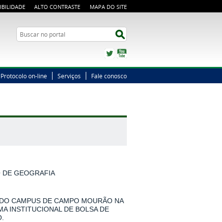
IBILIDADE
ALTO CONTRASTE
MAPA DO SITE
Busca
Buscar no portal
Twitter
YouTube
Protocolo on-line
Serviços
Fale conosco
O DE GEOGRAFIA
 DO CAMPUS DE CAMPO MOURÃO NA
MA INSTITUCIONAL DE BOLSA DE
.