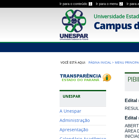
Ir para o conteúdo
1
Ir para o menu
2
Ir para
Universidade Estad
Campus 
VOCÊ ESTÁ AQUI:
PÁGINA INICIAL
>
MENU PRINCIPA
PIB
UNESPAR
Edital
RESUL
A Unespar
Edital
Administração
ABERT
Apresentação
ÁREA 
INICI
Calendário Acadêmico