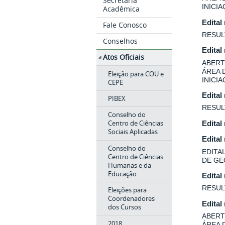
Secretaria
INICI
Acadêmica
Edital
Fale Conosco
RESUL
Conselhos
Edital
Atos Oficiais
ABERT
ÁREA 
Eleição para COU e
INICI
CEPE
Edital
PIBEX
RESUL
Conselho do
Centro de Ciências
Edital
Sociais Aplicadas
Edital
Conselho do
EDITA
Centro de Ciências
DE GE
Humanas e da
Educação
Edital
RESUL
Eleições para
Coordenadores
Edital
dos Cursos
ABERT
2018
ÁREA 