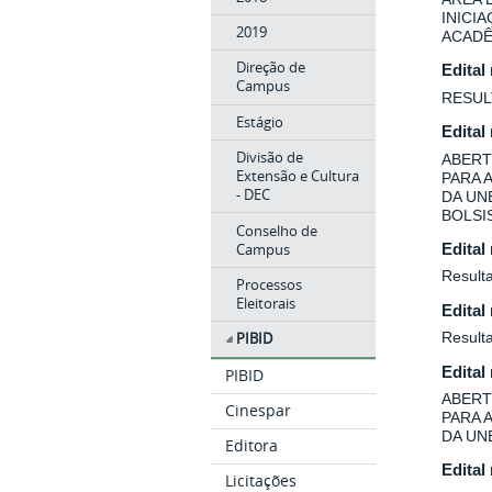
INICI
2019
ACADÊ
Direção de
Edital
Campus
RESUL
Estágio
Edital
Divisão de
ABERT
Extensão e Cultura
PARA 
- DEC
DA UN
BOLSIS
Conselho de
Campus
Edital
Resulta
Processos
Eleitorais
Edital
Result
PIBID
Edital
PIBID
ABERT
Cinespar
PARA 
DA UN
Editora
Edital
Licitações