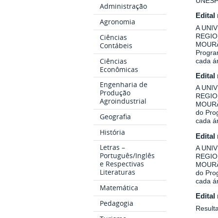
UNESP
Administração
Edital
Agronomia
A UNI
REGIO
Ciências
MOURÃO
Contábeis
Program
Ciências
cada á
Econômicas
Edital
Engenharia de
A UNI
Produção
REGIO
Agroindustrial
MOURÃO
do Prog
Geografia
cada á
História
Edital
Letras –
A UNI
Português/Inglês
REGIO
e Respectivas
MOURÃO
Literaturas
do Prog
cada á
Matemática
Edital
Pedagogia
Result