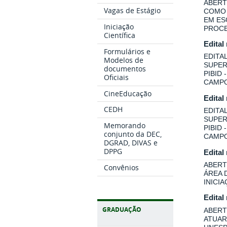
ABERT
Vagas de Estágio
COMO 
EM ES
Iniciação
PROCE
Científica
Edital
Formulários e
EDITA
Modelos de
SUPER
documentos
PIBID
Oficiais
CAMPO
CineEducação
Edital
CEDH
EDITA
SUPER
Memorando
PIBID
conjunto da DEC,
CAMPO
DGRAD, DIVAS e
DPPG
Edital
ABERT
Convênios
ÁREA 
INICI
Edital
GRADUAÇÃO
ABERT
ATUAR