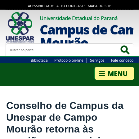
ACESSIBILIDADE
ALTO CONTRASTE
MAPA DO SITE
Universidade Estadual do Paraná
Campus de Cam
Mourão
Busca
Bus
Biblioteca
Protocolo on-line
Serviços
Fale conosco
Conselho de Campus da
Unespar de Campo
Mourão retorna às