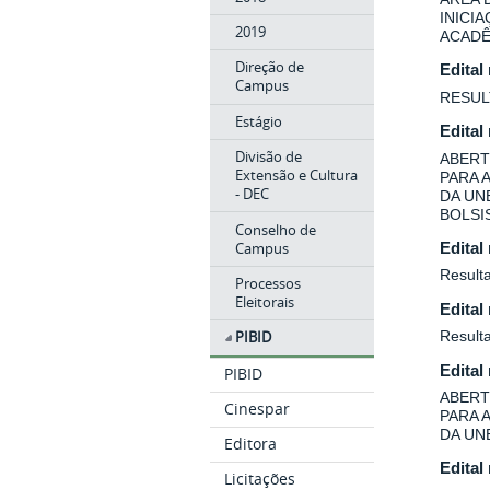
INICI
2019
ACADÊ
Direção de
Edital
Campus
RESUL
Estágio
Edital
Divisão de
ABERT
Extensão e Cultura
PARA 
- DEC
DA UN
BOLSIS
Conselho de
Campus
Edital
Resulta
Processos
Eleitorais
Edital
Result
PIBID
Edital
PIBID
ABERT
Cinespar
PARA 
DA UN
Editora
Edital
Licitações