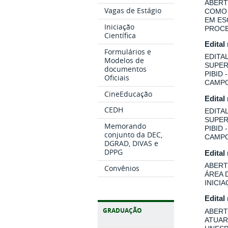
ABERT
Vagas de Estágio
COMO 
EM ES
Iniciação
PROCE
Científica
Edital
Formulários e
EDITA
Modelos de
SUPER
documentos
PIBID
Oficiais
CAMPO
CineEducação
Edital
CEDH
EDITA
SUPER
Memorando
PIBID
conjunto da DEC,
CAMPO
DGRAD, DIVAS e
DPPG
Edital
ABERT
Convênios
ÁREA 
INICI
Edital
GRADUAÇÃO
ABERT
ATUAR