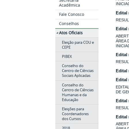
Secretaria
INICI
Acadêmica
Edital
Fale Conosco
RESUL
Conselhos
Edital
Atos Oficiais
ABERT
ÁREA 
Eleição para COU e
INICI
CEPE
Edital
PIBEX
RESUL
Conselho do
Centro de Ciências
Edital
Sociais Aplicadas
Edital
Conselho do
EDITA
Centro de Ciências
DE GE
Humanas e da
Educação
Edital
RESUL
Eleições para
Coordenadores
Edital
dos Cursos
ABERT
2018
ÁREA 