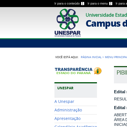
Ir para o conteúdo
1
Ir para o menu
2
Ir para
Universidade Estad
Campus 
VOCÊ ESTÁ AQUI:
PÁGINA INICIAL
>
MENU PRINCIPA
PIB
UNESPAR
Edital
RESUL
A Unespar
Edital
Administração
ABERT
Apresentação
ÁREA 
INICI
Calendário Acadêmico