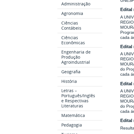
UNESP
Administração
Edital
Agronomia
A UNI
REGIO
Ciências
MOURÃO
Contábeis
Program
Ciências
cada á
Econômicas
Edital
Engenharia de
A UNI
Produção
REGIO
Agroindustrial
MOURÃO
do Prog
Geografia
cada á
História
Edital
Letras –
A UNI
Português/Inglês
REGIO
e Respectivas
MOURÃO
Literaturas
do Prog
cada á
Matemática
Edital
Pedagogia
Result