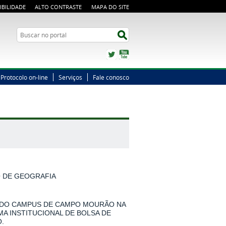
IBILIDADE
ALTO CONTRASTE
MAPA DO SITE
Busca
Buscar no portal
Twitter
YouTube
Protocolo on-line
Serviços
Fale conosco
O DE GEOGRAFIA
 DO CAMPUS DE CAMPO MOURÃO NA
MA INSTITUCIONAL DE BOLSA DE
.