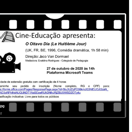
jpg
pg