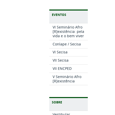
EVENTOS
VI Seminário Afro
[R]existência: pela
vida e o bem viver
Conlape / Secisa
VI Secisa
VII Secisa
VII ENCPED
V Seminário Afro
[R]existência
SOBRE
Vestibular