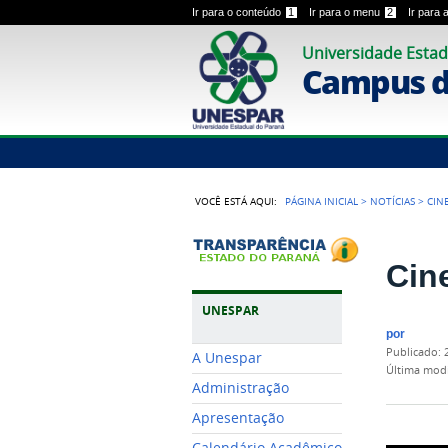
Ir para o conteúdo
1
Ir para o menu
2
Ir para
Universidade Estad
Campus 
VOCÊ ESTÁ AQUI:
PÁGINA INICIAL
>
NOTÍCIAS
>
CIN
Cin
UNESPAR
por
publicado
:
A Unespar
última mod
Administração
Apresentação
Calendário Acadêmico