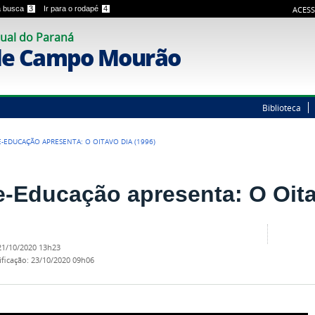
 a busca
3
Ir para o rodapé
4
ACESS
ual do Paraná
de Campo Mourão
Biblioteca
E-EDUCAÇÃO APRESENTA: O OITAVO DIA (1996)
e-Educação apresenta: O Oita
21/10/2020 13h23
ificação
:
23/10/2020 09h06