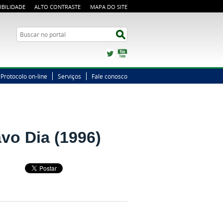
IBILIDADE
ALTO CONTRASTE
MAPA DO SITE
Busca
Buscar no portal
Twitter
YouTube
Protocolo on-line
Serviços
Fale conosco
vo Dia (1996)