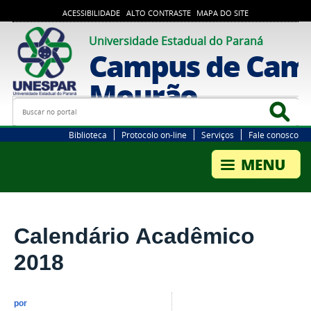
ACESSIBILIDADE
ALTO CONTRASTE
MAPA DO SITE
Universidade Estadual do Paraná
Campus de Cam
Mourão
Busca
Bus
Biblioteca
Protocolo on-line
Serviços
Fale conosco
Calendário Acadêmico
2018
por