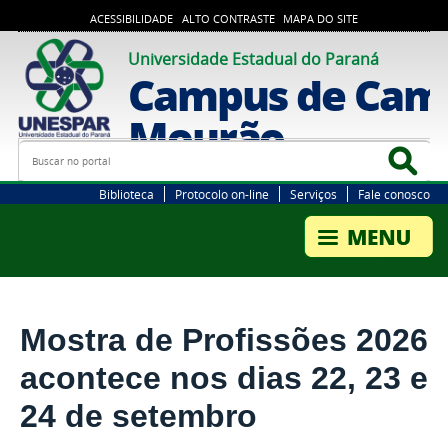
ACESSIBILIDADE
ALTO CONTRASTE
MAPA DO SITE
Universidade Estadual do Paraná
Campus de Cam
Mourão
Busca
Bus
Biblioteca
Protocolo on-line
Serviços
Fale conosco
Mostra de Profissões 2026
acontece nos dias 22, 23 e
24 de setembro