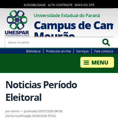
ACESSIBILIDADE
ALTO CONTRASTE
MAPA DO SITE
Universidade Estadual do Paraná
Campus de Cam
Mourão
Busca
Bus
Biblioteca
Protocolo on-line
Serviços
Fale conosco
Noticias Período
Eleitoral
por
admin
—
publicado
03/07/2026 09h38,
última modificação
04/08/2026 07h52