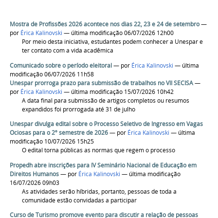
Mostra de Profissões 2026 acontece nos dias 22, 23 e 24 de setembro
—
por
Érica Kalinovski
— última modificação 06/07/2026 12h00
Por meio desta iniciativa, estudantes podem conhecer a Unespar e
ter contato com a vida acadêmica
Comunicado sobre o período eleitoral
—
por
Érica Kalinovski
— última
modificação 06/07/2026 11h58
Unespar prorroga prazo para submissão de trabalhos no VII SECISA
—
por
Érica Kalinovski
— última modificação 15/07/2026 10h42
A data final para submissão de artigos completos ou resumos
expandidos foi prorrogada até 31 de julho
Unespar divulga edital sobre o Processo Seletivo de Ingresso em Vagas
Ociosas para o 2º semestre de 2026
—
por
Érica Kalinovski
— última
modificação 10/07/2026 15h25
O edital torna públicas as normas que regem o processo
Propedh abre inscrições para IV Seminário Nacional de Educação em
Direitos Humanos
—
por
Érica Kalinovski
— última modificação
16/07/2026 09h03
As atividades serão híbridas, portanto, pessoas de toda a
comunidade estão convidadas a participar
Curso de Turismo promove evento para discutir a relação de pessoas