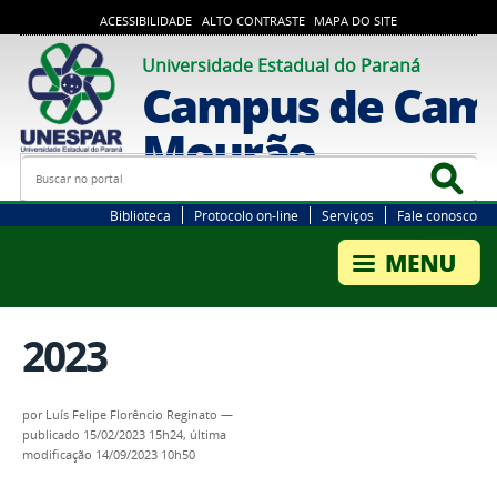
ACESSIBILIDADE
ALTO CONTRASTE
MAPA DO SITE
Universidade Estadual do Paraná
Campus de Cam
Mourão
Busca
Bus
Biblioteca
Protocolo on-line
Serviços
Fale conosco
2023
por
Luís Felipe Florêncio Reginato
—
publicado
15/02/2023 15h24,
última
modificação
14/09/2023 10h50