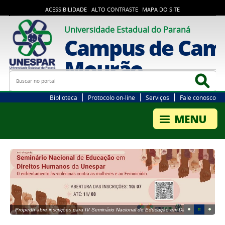
ACESSIBILIDADE
ALTO CONTRASTE
MAPA DO SITE
Universidade Estadual do Paraná
Campus de Cam
Mourão
Busca
Bus
Biblioteca
Protocolo on-line
Serviços
Fale conosco
1
2
3
Propedh abre inscrições para IV Seminário Nacional de Educação em Direitos
Humanos