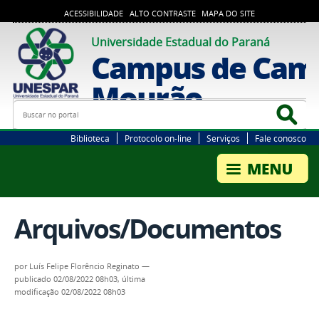
ACESSIBILIDADE
ALTO CONTRASTE
MAPA DO SITE
Universidade Estadual do Paraná
Campus de Cam
Mourão
Busca
Bus
Biblioteca
Protocolo on-line
Serviços
Fale conosco
Arquivos/Documentos
por
Luís Felipe Florêncio Reginato
—
publicado
02/08/2022 08h03,
última
modificação
02/08/2022 08h03