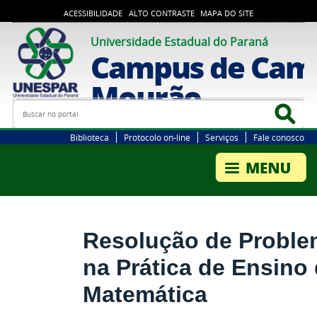
ACESSIBILIDADE
ALTO CONTRASTE
MAPA DO SITE
Universidade Estadual do Paraná
Campus de Cam
Mourão
Busca
Bus
Biblioteca
Protocolo on-line
Serviços
Fale conosco
Resolução de Probl
na Prática de Ensino
Matemática