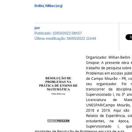
Bellini, Willian (org)
por
publicado
:
10/03/2022 08h57
última modificação
:
06/05/2022 11h49
Organizador: Willian Bellini
Sinopse: A presente obra 
trabalho de pesquisa sobre
Problemas em escolas públi
de Campo Mourão – PR, co
seu organizador. Foi r
transcorrer da disciplin
Supervisionado I, no 3º an
Licenciatura de Mat
UNESPAR/Campo Mourão, 
2018 e 2019. Aqui são 
Relatos de Experiência, so
estudantes, na época,
Supervisionado I, qu
atividades de Resolução de Problemas em sala de aula.