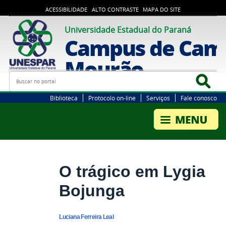
ACESSIBILIDADE
ALTO CONTRASTE
MAPA DO SITE
Universidade Estadual do Paraná
Campus de Cam
Mourão
Busca
Bus
Biblioteca
Protocolo on-line
Serviços
Fale conosco
O trágico em Lygia
Bojunga
Luciana Ferreira Leal