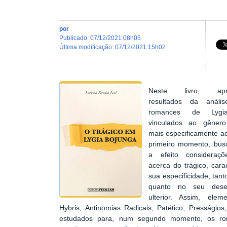
por
publicado
:
07/12/2021 08h05
última modificação
:
07/12/2021 15h02
Neste livro, apre
resultados da análi
romances de Lygi
vinculados ao gênero
mais especificamente ao
primeiro momento, busc
a efeito consideraçõ
acerca do trágico, cara
sua especificidade, tant
quanto no seu desen
ulterior. Assim, ele
Hybris, Antinomias Radicais, Patético, Presságio
estudados para, num segundo momento, os r