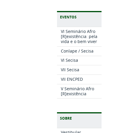
EVENTOS
VI Seminário Afro
[R]existência: pela
vida e o bem viver
Conlape / Secisa
VI Secisa
VII Secisa
VII ENCPED
V Seminário Afro
[R]existência
SOBRE
Vestibular