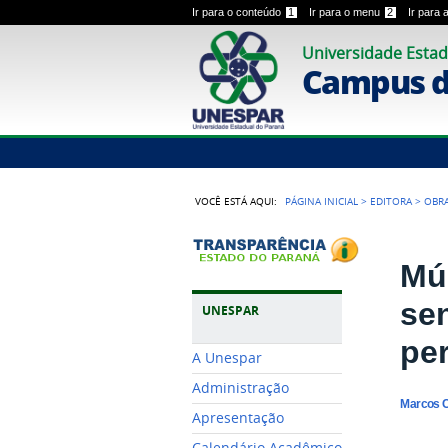
Ir para o conteúdo
1
Ir para o menu
2
Ir para
Universidade Estad
Campus 
VOCÊ ESTÁ AQUI:
PÁGINA INICIAL
>
EDITORA
>
OBRA
Múl
se
UNESPAR
per
A Unespar
Administração
Marcos C
Apresentação
Calendário Acadêmico