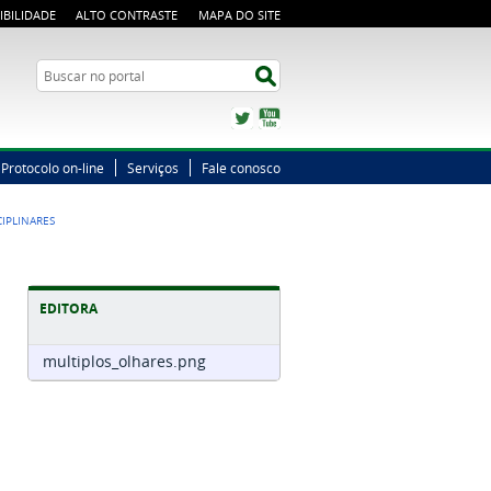
IBILIDADE
ALTO CONTRASTE
MAPA DO SITE
Busca
Buscar no portal
Twitter
YouTube
Protocolo on-line
Serviços
Fale conosco
CIPLINARES
EDITORA
multiplos_olhares.png