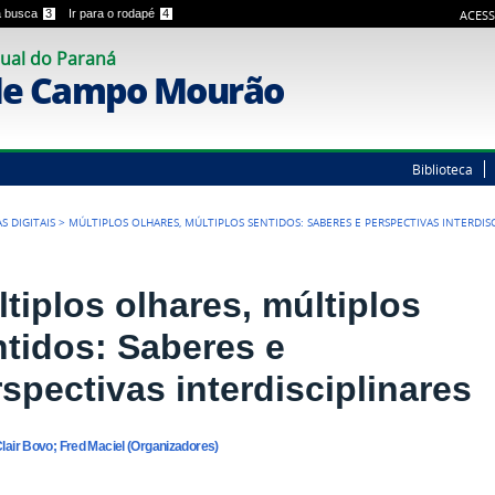
 a busca
3
Ir para o rodapé
4
ACESS
ual do Paraná
de Campo Mourão
Biblioteca
S DIGITAIS
>
MÚLTIPLOS OLHARES, MÚLTIPLOS SENTIDOS: SABERES E PERSPECTIVAS INTERDIS
tiplos olhares, múltiplos
ntidos: Saberes e
spectivas interdisciplinares
lair Bovo; Fred Maciel (Organizadores)