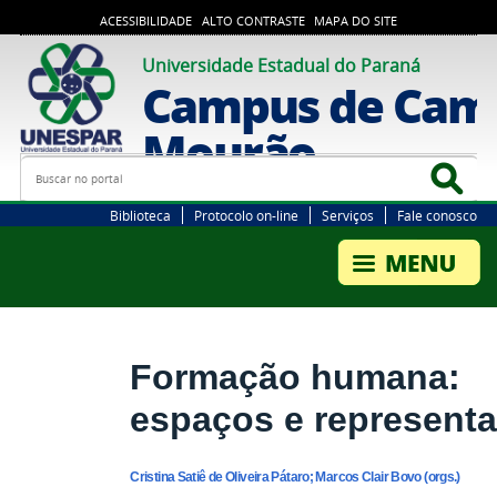
ACESSIBILIDADE
ALTO CONTRASTE
MAPA DO SITE
Universidade Estadual do Paraná
Campus de Cam
Mourão
Busca
Bus
Biblioteca
Protocolo on-line
Serviços
Fale conosco
Formação humana:
espaços e represent
Cristina Satiê de Oliveira Pátaro; Marcos Clair Bovo (orgs.)