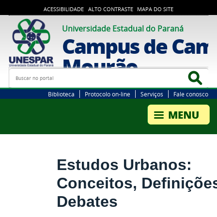
ACESSIBILIDADE
ALTO CONTRASTE
MAPA DO SITE
Universidade Estadual do Paraná
Campus de Cam
Mourão
Busca
Bus
Biblioteca
Protocolo on-line
Serviços
Fale conosco
Estudos Urbanos:
Conceitos, Definiçõe
Debates