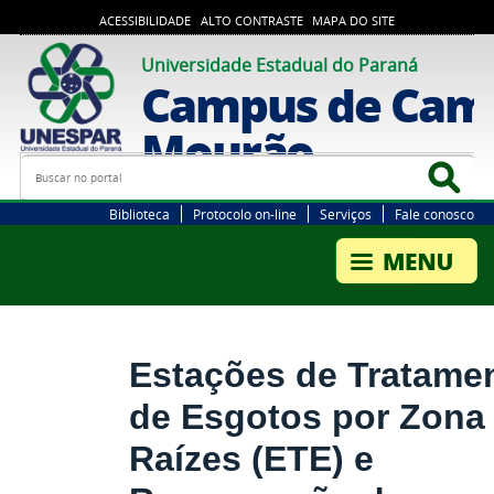
ACESSIBILIDADE
ALTO CONTRASTE
MAPA DO SITE
Universidade Estadual do Paraná
Campus de Cam
Mourão
Busca
Bus
Biblioteca
Protocolo on-line
Serviços
Fale conosco
Estações de Tratame
de Esgotos por Zona
Raízes (ETE) e