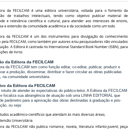
tora da FECILCAM é uma editora universitária, voltada para o fomento da
ção de trabalhos intelectuais, tendo como objetivo publicar material de
ade e relevância científica e cultural, para atender aos interesses de ensino,
sa e extensão da comunidade acadêmica e da sociedade como um todo.
tora da FECILCAM é um dos instrumentos para divulgação do conhecimento
 pela FECILCAM, como também por autores e/ou pesquisadores não vinculados
ituição. A Editora é castrada no International Standard Book Number (ISBN), para
ações de livros.
ão da Editora da FECILCAM
ora da FECILCAM tem como função editar, co-editar, publicar, produzir e
ivar a produção, disseminar, distribuir e fazer circular as obras publicadas
a, na comunidade universitária.
ivo da Editora da FECILCAM
intuito de atender às expectativas do público-leitor, A Editora da FECILCAM
e e focaliza sua abrangência de atuação sob uma LINHA EDITORIAL que
de parâmetro para a aprovação das obras destinadas à graduação e pós-
ção, ou seja:
tudos acadêmico-científicos que atendam às mais diversas áreas;
tensão Universitária.
ora da FECILCAM não publica romance, novela, literatura infanto-juvenil, peça