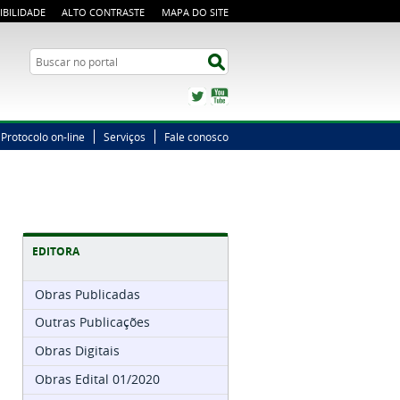
IBILIDADE
ALTO CONTRASTE
MAPA DO SITE
Busca
Buscar no portal
Twitter
YouTube
Protocolo on-line
Serviços
Fale conosco
EDITORA
Obras Publicadas
Outras Publicações
Obras Digitais
Obras Edital 01/2020