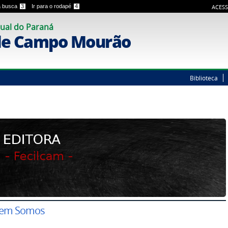
 a busca
3
Ir para o rodapé
4
ACESS
ual do Paraná
de Campo Mourão
Biblioteca
em Somos