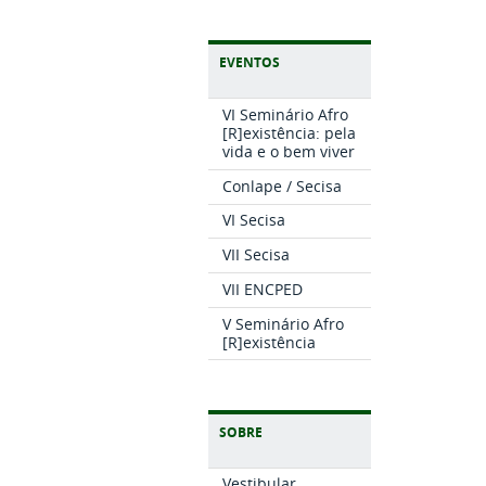
EVENTOS
VI Seminário Afro
[R]existência: pela
vida e o bem viver
Conlape / Secisa
VI Secisa
VII Secisa
VII ENCPED
V Seminário Afro
[R]existência
SOBRE
Vestibular