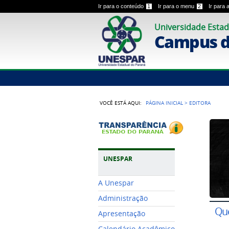
Ir para o conteúdo
1
Ir para o menu
2
Ir para
Universidade Estad
Campus 
VOCÊ ESTÁ AQUI:
PÁGINA INICIAL
>
EDITORA
UNESPAR
A Unespar
Administração
Qu
Apresentação
Calendário Acadêmico