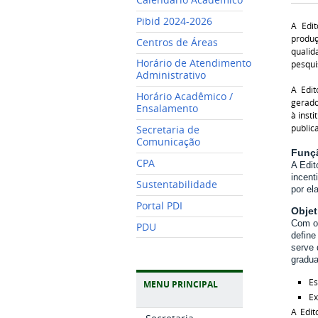
Pibid 2024-2026
A Edi
produ
Centros de Áreas
qualid
Horário de Atendimento
pesqui
Administrativo
A Edi
Horário Acadêmico /
gerado
Ensalamento
à inst
public
Secretaria de
Comunicação
Funç
CPA
A Edit
incent
Sustentabilidade
por el
Portal PDI
Objet
Com o 
PDU
defin
serve 
gradua
Es
MENU PRINCIPAL
Ex
A Edit