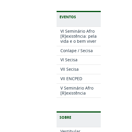
EVENTOS
VI Seminário Afro
[R]existência: pela
vida e o bem viver
Conlape / Secisa
VI Secisa
VII Secisa
VII ENCPED
V Seminário Afro
[R]existência
SOBRE
Vestibular