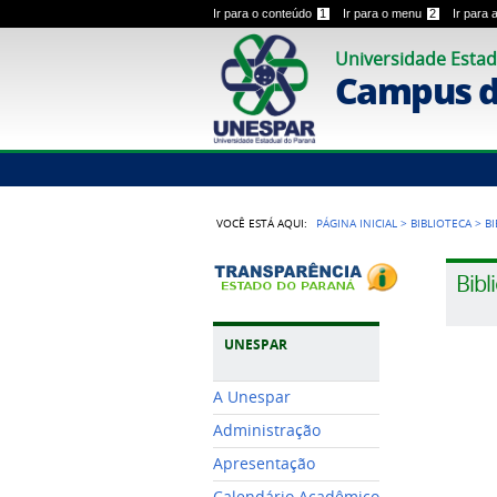
Ir para o conteúdo
1
Ir para o menu
2
Ir para
Universidade Estad
Campus 
VOCÊ ESTÁ AQUI:
PÁGINA INICIAL
>
BIBLIOTECA
>
B
Bibl
UNESPAR
A Unespar
Administração
Apresentação
Calendário Acadêmico