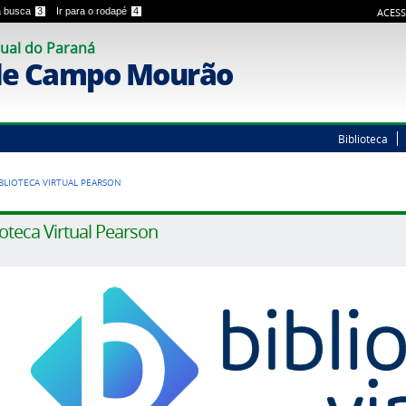
 a busca
3
Ir para o rodapé
4
ACESS
ual do Paraná
de Campo Mourão
Biblioteca
IBLIOTECA VIRTUAL PEARSON
ioteca Virtual Pearson