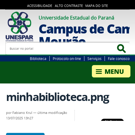
ACESSIBILIDADE
ALTO CONTRASTE
MAPA DO SITE
Universidade Estadual do Paraná
Campus de Cam
Mourão
Busca
Bus
Biblioteca
Protocolo on-line
Serviços
Fale conosco
minhabiblioteca.png
por
Fabiano Krul
—
última modificação
13/07/2025 13h27