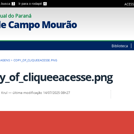
 a busca
3
Ir para o rodapé
4
ACESS
ual do Paraná
de Campo Mourão
Biblioteca
MAGENS
>
COPY_OF_CLIQUEEACESSE.PNG
y_of_cliqueeacesse.png
 Krul
—
última modificação
14/07/2025 08h27