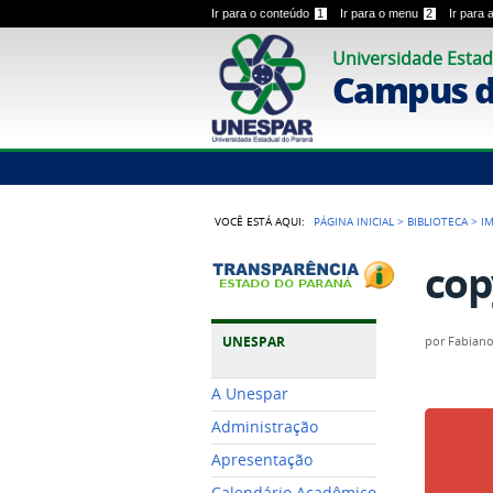
Ir para o conteúdo
1
Ir para o menu
2
Ir para
Universidade Estad
Campus 
VOCÊ ESTÁ AQUI:
PÁGINA INICIAL
>
BIBLIOTECA
>
I
cop
UNESPAR
por
Fabiano
A Unespar
Administração
Apresentação
Calendário Acadêmico