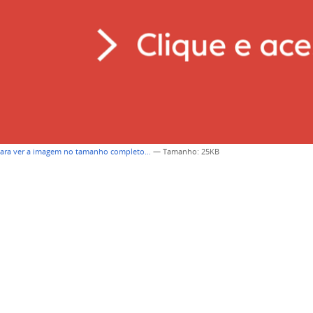
para ver a imagem no tamanho completo…
—
Tamanho
: 25KB