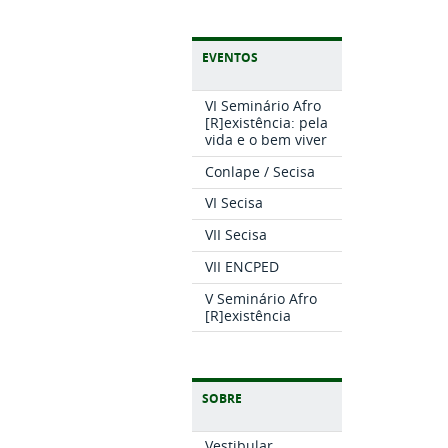
EVENTOS
VI Seminário Afro
[R]existência: pela
vida e o bem viver
Conlape / Secisa
VI Secisa
VII Secisa
VII ENCPED
V Seminário Afro
[R]existência
SOBRE
Vestibular