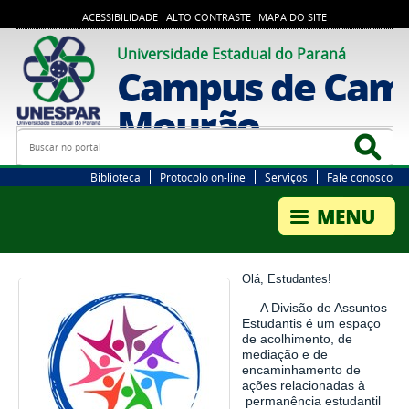
ACESSIBILIDADE
ALTO CONTRASTE
MAPA DO SITE
Universidade Estadual do Paraná
Campus de Cam
Mourão
Busca
Bus
Biblioteca
Protocolo on-line
Serviços
Fale conosco
Olá, Estudantes!
A Divisão de Assuntos
Estudantis é um espaço
de acolhimento, de
mediação e de
encaminhamento de
ações relacionadas à
permanência estudantil