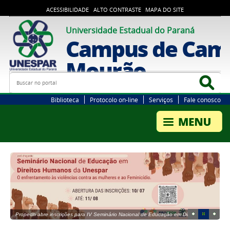
ACESSIBILIDADE
ALTO CONTRASTE
MAPA DO SITE
Universidade Estadual do Paraná
Campus de Cam
Mourão
Busca
Bus
Biblioteca
Protocolo on-line
Serviços
Fale conosco
1
2
3
Propedh abre inscrições para IV Seminário Nacional de Educação em Direitos
Humanos