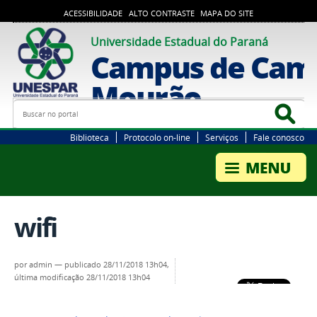
ACESSIBILIDADE
ALTO CONTRASTE
MAPA DO SITE
Universidade Estadual do Paraná
Campus de Cam
Mourão
Busca
Bus
Biblioteca
Protocolo on-line
Serviços
Fale conosco
wifi
por
admin
—
publicado
28/11/2018 13h04,
última modificação
28/11/2018 13h04