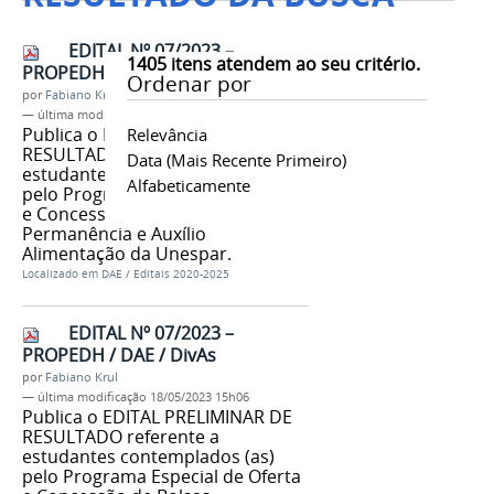
EDITAL Nº 07/2023 –
1405
itens atendem ao seu critério.
PROPEDH / DAE / DivAs
Ordenar por
por
Fabiano Krul
—
última modificação
13/08/2024 10h54
Publica o EDITAL PRELIMINAR DE
Relevância
RESULTADO referente a
Data (mais Recente Primeiro)
estudantes contemplados (as)
Alfabeticamente
pelo Programa Especial de Oferta
e Concessão de Bolsas
Permanência e Auxílio
Alimentação da Unespar.
Localizado em
DAE
/
Editais 2020-2025
EDITAL Nº 07/2023 –
PROPEDH / DAE / DivAs
por
Fabiano Krul
—
última modificação
18/05/2023 15h06
Publica o EDITAL PRELIMINAR DE
RESULTADO referente a
estudantes contemplados (as)
pelo Programa Especial de Oferta