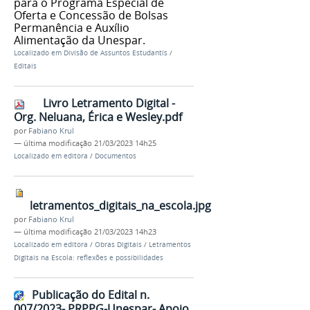
para o Programa Especial de
Oferta e Concessão de Bolsas
Permanência e Auxílio
Alimentação da Unespar.
Localizado em
Divisão de Assuntos Estudantis
/
Editais
Livro Letramento Digital -
Org. Neluana, Érica e Wesley.pdf
por
Fabiano Krul
—
última modificação
21/03/2023 14h25
Localizado em
editora
/
Documentos
letramentos_digitais_na_escola.jpg
por
Fabiano Krul
—
última modificação
21/03/2023 14h23
Localizado em
editora
/
Obras Digitais
/
Letramentos
Digitais na Escola: reflexões e possibilidades
Publicação do Edital n.
007/2023- PRPPG-Unespar- Apoio