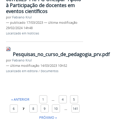
à Participação de docentes em
eventos científicos
por
Fabiano Krul
—
publicado
17/03/2023
—
última modificação
29/02/2024 14h48
Localizado em
Notícias
Pesquisas_no_curso_de_pedagogia_prv.pdf
por
Fabiano Krul
—
última modificação
14/03/2023 10h52
Localizado em
editora
/
Documentos
« ANTERIOR
1
...
4
5
6
7
8
9
10
...
141
PRÓXIMO »