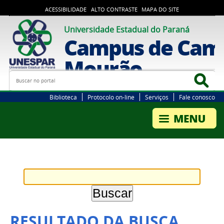
ACESSIBILIDADE
ALTO CONTRASTE
MAPA DO SITE
Universidade Estadual do Paraná
Campus de Cam
Mourão
Busca
Bus
Biblioteca
Protocolo on-line
Serviços
Fale conosco
RESULTADO DA BUSCA