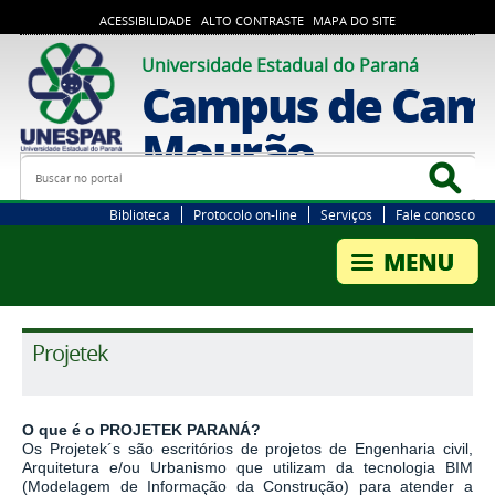
ACESSIBILIDADE
ALTO CONTRASTE
MAPA DO SITE
Universidade Estadual do Paraná
Campus de Cam
Mourão
Busca
Bus
Biblioteca
Protocolo on-line
Serviços
Fale conosco
Projetek
O que é o PROJETEK PARANÁ?
Os Projetek´s são escritórios de projetos de Engenharia civil,
Arquitetura e/ou Urbanismo que utilizam da tecnologia BIM
(Modelagem de Informação da Construção) para atender a