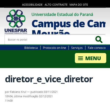
ACESSIBILIDADE
ALTO CONTRASTE
MAPA DO SITE
Universidade Estadual do Paraná
Campus de Cam
Mourão
Busca
Bus
Biblioteca
Protocolo on-line
Serviços
Fale conosco
diretor_e_vice_diretor
por
Fabiano Krul
—
publicado
03/11/2021
10h04,
última modificação
02/12/2021
11h09