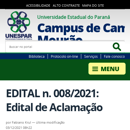
ACESSIBILIDADE
ALTO CONTRASTE
MAPA DO SITE
Universidade Estadual do Paraná
Campus de Cam
Mourão
Busca
Bus
Biblioteca
Protocolo on-line
Serviços
Fale conosco
EDITAL n. 008/2021:
Edital de Aclamação
por
Fabiano Krul
—
última modificação
03/12/2021 08h22