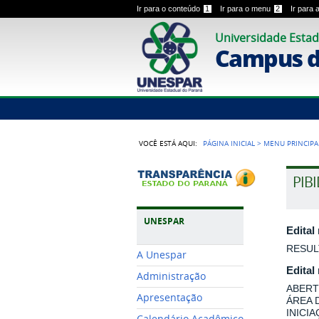
Ir para o conteúdo
1
Ir para o menu
2
Ir para
Universidade Estad
Campus 
VOCÊ ESTÁ AQUI:
PÁGINA INICIAL
>
MENU PRINCIPA
PIB
UNESPAR
Edital
RESUL
A Unespar
Edital
Administração
ABERT
Apresentação
ÁREA 
INICI
Calendário Acadêmico