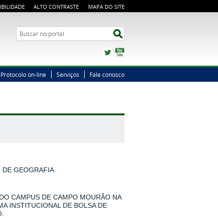
IBILIDADE
ALTO CONTRASTE
MAPA DO SITE
Busca
Buscar no portal
Twitter
YouTube
Protocolo on-line
Serviços
Fale conosco
O DE GEOGRAFIA
 DO CAMPUS DE CAMPO MOURÃO NA
MA INSTITUCIONAL DE BOLSA DE
.