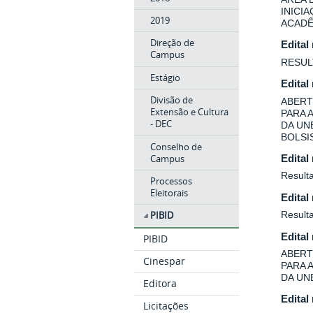
INICI
2019
ACADÊ
Direção de
Edital
Campus
RESUL
Estágio
Edital
Divisão de
ABERT
Extensão e Cultura
PARA 
- DEC
DA UN
BOLSIS
Conselho de
Campus
Edital
Resulta
Processos
Eleitorais
Edital
Result
PIBID
Edital
PIBID
ABERT
Cinespar
PARA 
DA UN
Editora
Edital
Licitações