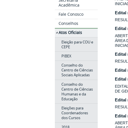
Secretaria
INICI
Acadêmica
Edital
Fale Conosco
RESUL
Conselhos
Edital
Atos Oficiais
ABERT
ÁREA 
Eleição para COU e
INICI
CEPE
Edital
PIBEX
RESUL
Conselho do
Centro de Ciências
Edital
Sociais Aplicadas
Edital
Conselho do
EDITA
Centro de Ciências
DE GE
Humanas e da
Educação
Edital
RESUL
Eleições para
Coordenadores
Edital
dos Cursos
ABERT
2018
ÁREA 