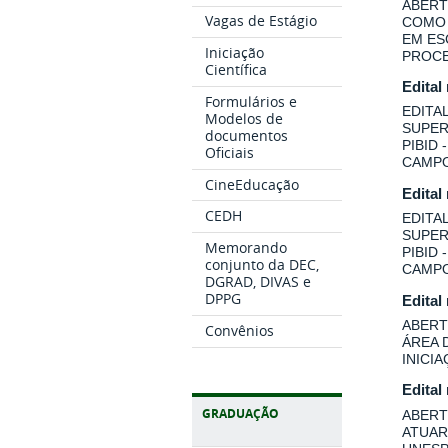
ABERT
Vagas de Estágio
COMO 
EM ES
Iniciação
PROCE
Científica
Edital
Formulários e
EDITA
Modelos de
SUPER
documentos
PIBID
Oficiais
CAMPO
CineEducação
Edital
CEDH
EDITA
SUPER
Memorando
PIBID
conjunto da DEC,
CAMPO
DGRAD, DIVAS e
DPPG
Edital
ABERT
Convênios
ÁREA 
INICI
Edital
GRADUAÇÃO
ABERT
ATUAR