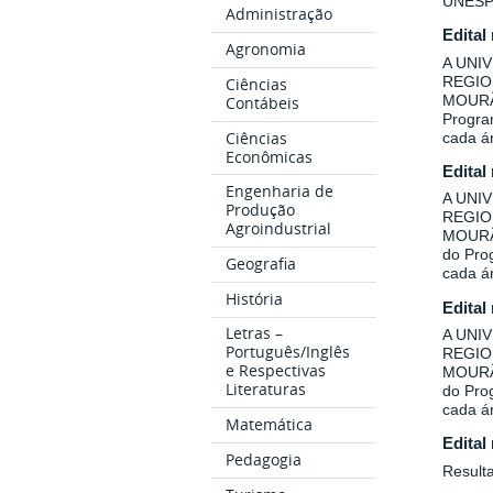
UNESP
Administração
Edital
Agronomia
A UNI
REGIO
Ciências
MOURÃO
Contábeis
Program
Ciências
cada á
Econômicas
Edital
Engenharia de
A UNI
Produção
REGIO
Agroindustrial
MOURÃO
do Prog
Geografia
cada á
História
Edital
Letras –
A UNI
Português/Inglês
REGIO
e Respectivas
MOURÃO
Literaturas
do Prog
cada á
Matemática
Edital
Pedagogia
Result