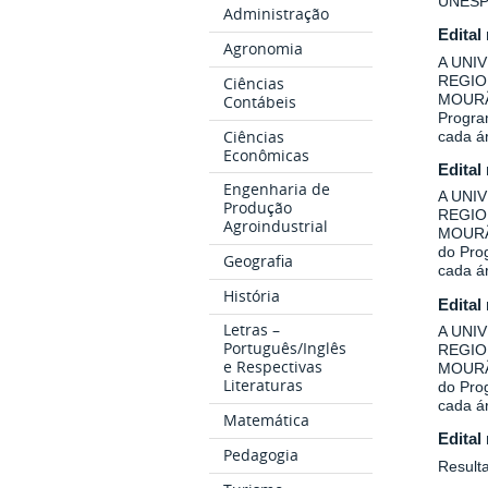
UNESP
Administração
Edital
Agronomia
A UNI
REGIO
Ciências
MOURÃO
Contábeis
Program
Ciências
cada á
Econômicas
Edital
Engenharia de
A UNI
Produção
REGIO
Agroindustrial
MOURÃO
do Prog
Geografia
cada á
História
Edital
Letras –
A UNI
Português/Inglês
REGIO
e Respectivas
MOURÃO
Literaturas
do Prog
cada á
Matemática
Edital
Pedagogia
Result