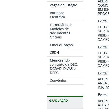
ABERT
Vagas de Estágio
COMO 
EM ES
Iniciação
PROCE
Científica
Edital
Formulários e
EDITA
Modelos de
SUPER
documentos
PIBID
Oficiais
CAMPO
CineEducação
Edital
CEDH
EDITA
SUPER
Memorando
PIBID
conjunto da DEC,
CAMPO
DGRAD, DIVAS e
DPPG
Edital
ABERT
Convênios
ÁREA 
INICI
Edital
GRADUAÇÃO
ABERT
ATUAR