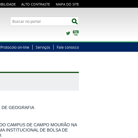
IBILIDADE
ALTO CONTRASTE
MAPA DO SITE
Busca
Buscar no portal
Twitter
YouTube
Protocolo on-line
Serviços
Fale conosco
O DE GEOGRAFIA
 DO CAMPUS DE CAMPO MOURÃO NA
MA INSTITUCIONAL DE BOLSA DE
.