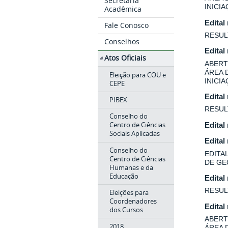
Secretaria
INICI
Acadêmica
Edital
Fale Conosco
RESUL
Conselhos
Edital
Atos Oficiais
ABERT
ÁREA 
Eleição para COU e
INICI
CEPE
Edital
PIBEX
RESUL
Conselho do
Centro de Ciências
Edital
Sociais Aplicadas
Edital
Conselho do
EDITA
Centro de Ciências
DE GE
Humanas e da
Educação
Edital
RESUL
Eleições para
Coordenadores
Edital
dos Cursos
ABERT
2018
ÁREA 