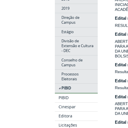
INICI
2019
ACADÊ
Direção de
Edital
Campus
RESUL
Estágio
Edital
Divisão de
ABERT
Extensão e Cultura
PARA 
- DEC
DA UN
BOLSIS
Conselho de
Campus
Edital
Resulta
Processos
Eleitorais
Edital
Result
PIBID
Edital
PIBID
ABERT
Cinespar
PARA 
DA UN
Editora
Edital
Licitações