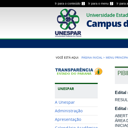
Ir para o conteúdo
1
Ir para o menu
2
Ir para
Universidade Estad
Campus 
VOCÊ ESTÁ AQUI:
PÁGINA INICIAL
>
MENU PRINCIPA
PIB
UNESPAR
Edital
RESUL
A Unespar
Edital
Administração
ABERT
Apresentação
ÁREA 
INICI
Calendário Acadêmico