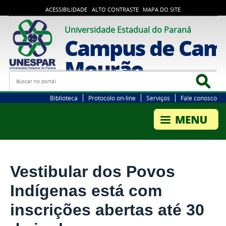
ACESSIBILIDADE
ALTO CONTRASTE
MAPA DO SITE
Universidade Estadual do Paraná
Campus de Cam
Mourão
Busca
Bus
Biblioteca
Protocolo on-line
Serviços
Fale conosco
Vestibular dos Povos
Indígenas está com
inscrições abertas até 30