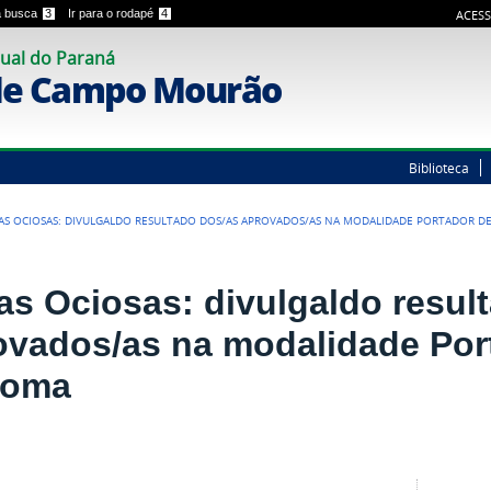
 a busca
3
Ir para o rodapé
4
ACESS
ual do Paraná
de Campo Mourão
Biblioteca
AS OCIOSAS: DIVULGALDO RESULTADO DOS/AS APROVADOS/AS NA MODALIDADE PORTADOR D
as Ociosas: divulgaldo resul
ovados/as na modalidade Por
loma