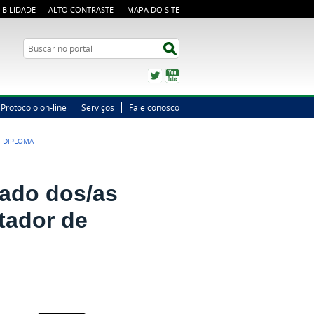
IBILIDADE
ALTO CONTRASTE
MAPA DO SITE
Busca
Buscar no portal
Twitter
YouTube
Protocolo on-line
Serviços
Fale conosco
E DIPLOMA
tado dos/as
tador de