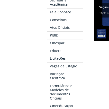
Secretaria
Acadêmica
Vagas 
Fale Conosco
Vagas o
Conselhos
Atos Oficiais
PIBID
Cinespar
Editora
Licitações
Vagas de Estágio
Iniciação
Científica
Formulários e
Modelos de
documentos
Oficiais
CineEducação