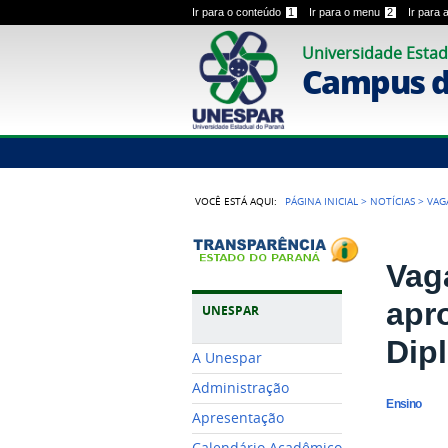
Ir para o conteúdo
1
Ir para o menu
2
Ir para
Universidade Estad
Campus 
VOCÊ ESTÁ AQUI:
PÁGINA INICIAL
>
NOTÍCIAS
>
VAG
Vag
apr
UNESPAR
Dip
A Unespar
Administração
Ensino
Apresentação
Calendário Acadêmico