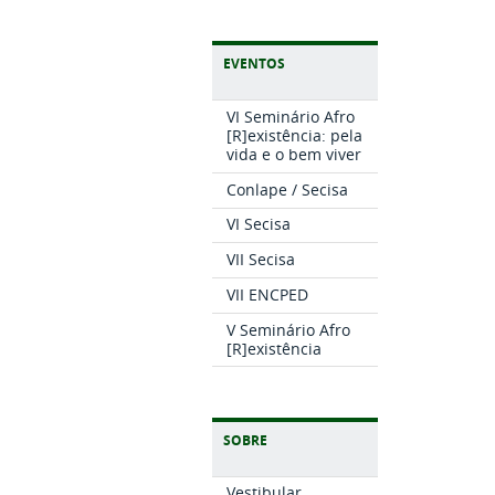
EVENTOS
VI Seminário Afro
[R]existência: pela
vida e o bem viver
Conlape / Secisa
VI Secisa
VII Secisa
VII ENCPED
V Seminário Afro
[R]existência
SOBRE
Vestibular