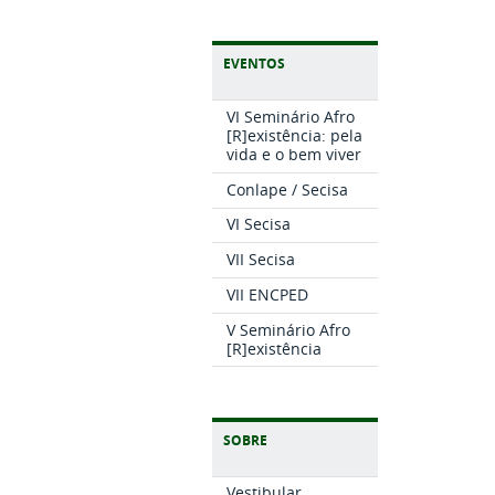
EVENTOS
VI Seminário Afro
[R]existência: pela
vida e o bem viver
Conlape / Secisa
VI Secisa
VII Secisa
VII ENCPED
V Seminário Afro
[R]existência
SOBRE
Vestibular