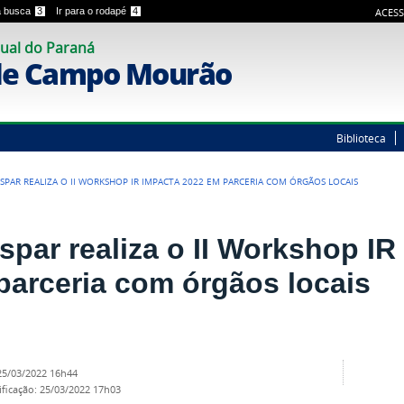
 a busca
3
Ir para o rodapé
4
ACESS
ual do Paraná
de Campo Mourão
Biblioteca
SPAR REALIZA O II WORKSHOP IR IMPACTA 2022 EM PARCERIA COM ÓRGÃOS LOCAIS
spar realiza o II Workshop IR
parceria com órgãos locais
25/03/2022 16h44
ificação
:
25/03/2022 17h03