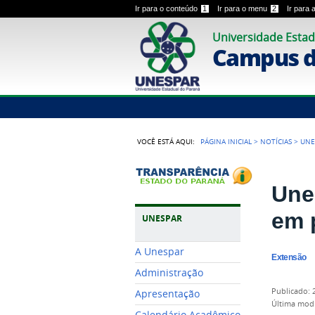
Ir para o conteúdo
1
Ir para o menu
2
Ir para
Universidade Estad
Campus 
VOCÊ ESTÁ AQUI:
PÁGINA INICIAL
>
NOTÍCIAS
>
UNE
Une
em 
UNESPAR
A Unespar
Extensão
Administração
publicado
:
Apresentação
última mod
Calendário Acadêmico