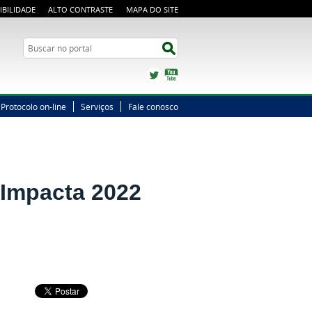
IBILIDADE
ALTO CONTRASTE
MAPA DO SITE
Busca
Buscar no portal
Twitter
YouTube
Protocolo on-line
Serviços
Fale conosco
 Impacta 2022