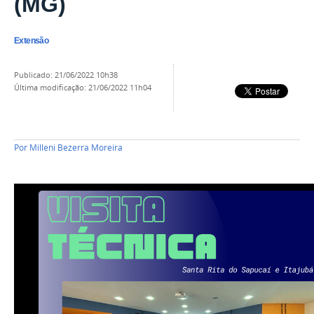
(MG)
Extensão
publicado
:
21/06/2022 10h38
última modificação
:
21/06/2022 11h04
Por
Milleni Bezerra Moreira