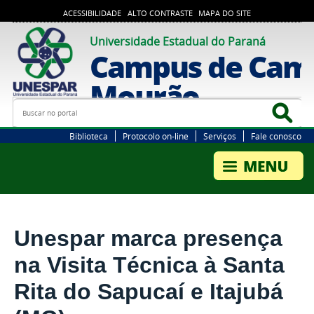
ACESSIBILIDADE
ALTO CONTRASTE
MAPA DO SITE
Universidade Estadual do Paraná
Campus de Cam
Mourão
Busca
Bus
Biblioteca
Protocolo on-line
Serviços
Fale conosco
Unespar marca presença
na Visita Técnica à Santa
Rita do Sapucaí e Itajubá