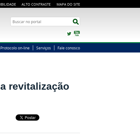
IBILIDADE
ALTO CONTRASTE
MAPA DO SITE
Busca
Buscar no portal
Twitter
YouTube
Protocolo on-line
Serviços
Fale conosco
 revitalização