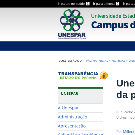
Ir para o conteúdo
1
Ir para o menu
2
Ir para
Universidade Estad
Campus 
VOCÊ ESTÁ AQUI:
PÁGINA INICIAL
>
NOTÍCIAS
>
UNE
Une
da 
UNESPAR
A Unespar
publicado
:
Administração
última mod
Apresentação
Por
Millen
Calendário Acadêmico