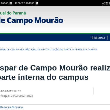
 a busca
3
Ir para o rodapé
4
ACESS
ual do Paraná
de Campo Mourão
Biblioteca
SPAR DE CAMPO MOURÃO REALIZA REVITALIZAÇÃO DA PARTE INTERNA DO CAMPUS
spar de Campo Mourão realiza
parte interna do campus
24/02/2022 16h24
ificação
:
24/02/2022 16h25
i Bezerra Moreira