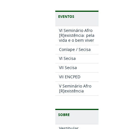
EVENTOS
VI Seminário Afro
[R]existência: pela
vida e o bem viver
Conlape / Secisa
VI Secisa
VII Secisa
VII ENCPED
V Seminário Afro
[R]existência
SOBRE
Vestibular