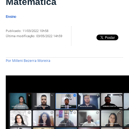
Matemática
Ensino
publicado
:
11/03/2022 10h58
última modificação
:
03/05/2022 14h59
Por
Milleni Bezerra Moreira