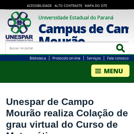
ACESSIBILIDADE
ALTO CONTRASTE
MAPA DO SITE
Universidade Estadual do Paraná
Campus de Cam
Mourão
Busca
Bus
Biblioteca
Protocolo on-line
Serviços
Fale conosco
Unespar de Campo
Mourão realiza Colação de
grau virtual do Curso de