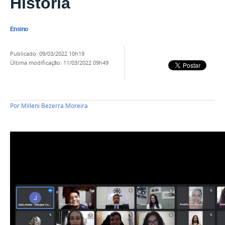
História
Ensino
publicado
:
09/03/2022 10h19
última modificação
:
11/03/2022 09h49
Por
Milleni Bezerra Moreira