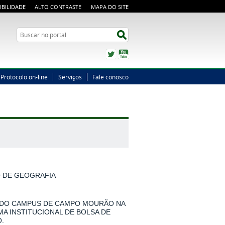
IBILIDADE
ALTO CONTRASTE
MAPA DO SITE
Busca
Buscar no portal
Twitter
YouTube
Protocolo on-line
Serviços
Fale conosco
O DE GEOGRAFIA
 DO CAMPUS DE CAMPO MOURÃO NA
MA INSTITUCIONAL DE BOLSA DE
.