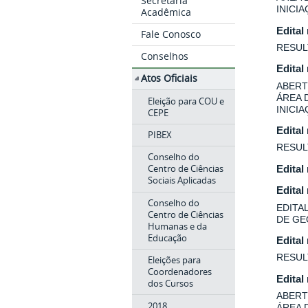
Secretaria
INICI
Acadêmica
Edital
Fale Conosco
RESUL
Conselhos
Edital
Atos Oficiais
ABERT
ÁREA 
Eleição para COU e
INICI
CEPE
Edital
PIBEX
RESUL
Conselho do
Centro de Ciências
Edital
Sociais Aplicadas
Edital
Conselho do
EDITA
Centro de Ciências
DE GE
Humanas e da
Educação
Edital
RESUL
Eleições para
Coordenadores
Edital
dos Cursos
ABERT
2018
ÁREA 