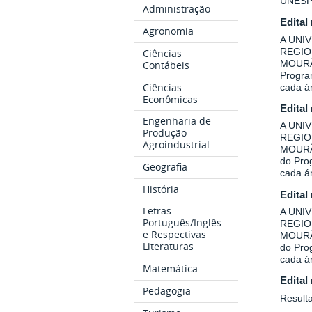
UNESP
Administração
Edital
Agronomia
A UNI
REGIO
Ciências
MOURÃO
Contábeis
Program
Ciências
cada á
Econômicas
Edital
Engenharia de
A UNI
Produção
REGIO
Agroindustrial
MOURÃO
do Prog
Geografia
cada á
História
Edital
Letras –
A UNI
Português/Inglês
REGIO
e Respectivas
MOURÃO
Literaturas
do Prog
cada á
Matemática
Edital
Pedagogia
Result