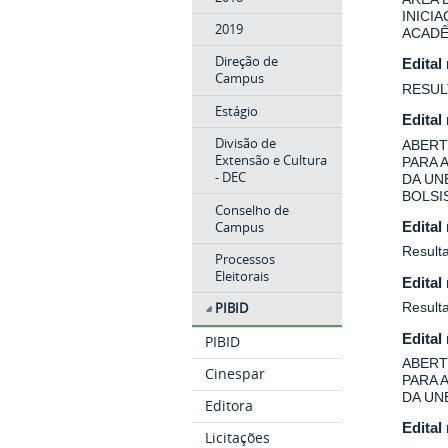
INICI
2019
ACADÊ
Direção de
Edital
Campus
RESUL
Estágio
Edital
Divisão de
ABERT
Extensão e Cultura
PARA 
- DEC
DA UN
BOLSIS
Conselho de
Campus
Edital
Resulta
Processos
Eleitorais
Edital
Result
PIBID
Edital
PIBID
ABERT
Cinespar
PARA 
DA UN
Editora
Edital
Licitações