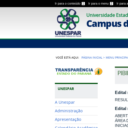
Ir para o conteúdo
1
Ir para o menu
2
Ir para
Universidade Estad
Campus 
VOCÊ ESTÁ AQUI:
PÁGINA INICIAL
>
MENU PRINCIPA
PIB
UNESPAR
Edital
RESUL
A Unespar
Edital
Administração
ABERT
Apresentação
ÁREA 
INICI
Calendário Acadêmico