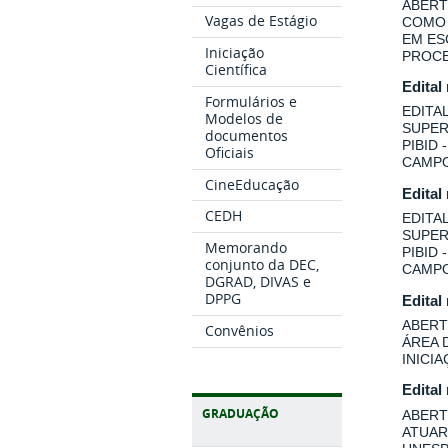
ABERT
Vagas de Estágio
COMO 
EM ES
Iniciação
PROCE
Científica
Edital
Formulários e
EDITA
Modelos de
SUPER
documentos
PIBID
Oficiais
CAMPO
CineEducação
Edital
CEDH
EDITA
SUPER
Memorando
PIBID
conjunto da DEC,
CAMPO
DGRAD, DIVAS e
DPPG
Edital
ABERT
Convênios
ÁREA 
INICI
Edital
GRADUAÇÃO
ABERT
ATUAR