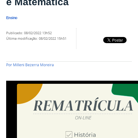
e Matemática
Ensino
publicado
:
08/02/2022 13h52
última modificação
:
08/02/2022 15h51
Por
Milleni Bezerra Moreira