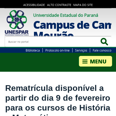
ACESSIBILIDADE
ALTO CONTRASTE
MAPA DO SITE
Universidade Estadual do Paraná
Campus de Cam
Mourão
Busca
Bus
Biblioteca
Protocolo on-line
Serviços
Fale conosco
Rematrícula disponível a
partir do dia 9 de fevereiro
para os cursos de História