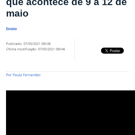
que acontece de 9 a 12 de
maio
Ensino
publicado
:
07/05/2021 08h38
última modificação
:
07/05/2021 08h46
Por
Paula Fernandes