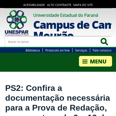
ACESSIBILIDADE
ALTO CONTRASTE
MAPA DO SITE
Universidade Estadual do Paraná
Campus de Cam
Mourão
Busca
Bus
Biblioteca
Protocolo on-line
Serviços
Fale conosco
PS2: Confira a
documentação necessária
para a Prova de Redação,