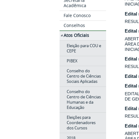
Secretaria
INICI
Acadêmica
Edital
Fale Conosco
RESUL
Conselhos
Edital
Atos Oficiais
ABERT
ÁREA 
Eleição para COU e
INICI
CEPE
Edital
PIBEX
RESUL
Conselho do
Centro de Ciências
Edital
Sociais Aplicadas
Edital
Conselho do
EDITA
Centro de Ciências
DE GE
Humanas e da
Educação
Edital
RESUL
Eleições para
Coordenadores
Edital
dos Cursos
ABERT
2018
ÁREA 