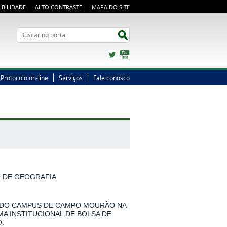
IBILIDADE
ALTO CONTRASTE
MAPA DO SITE
Busca
Buscar no portal
Twitter
YouTube
Protocolo on-line
Serviços
Fale conosco
O DE GEOGRAFIA
 DO CAMPUS DE CAMPO MOURÃO NA
MA INSTITUCIONAL DE BOLSA DE
.