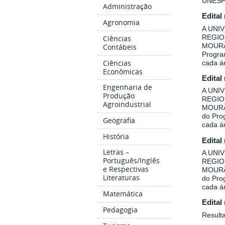
UNESP
Administração
Edital
Agronomia
A UNI
REGIO
Ciências
MOURÃO
Contábeis
Program
Ciências
cada á
Econômicas
Edital
Engenharia de
A UNI
Produção
REGIO
Agroindustrial
MOURÃO
do Prog
Geografia
cada á
História
Edital
Letras –
A UNI
Português/Inglês
REGIO
e Respectivas
MOURÃO
Literaturas
do Prog
cada á
Matemática
Edital
Pedagogia
Result