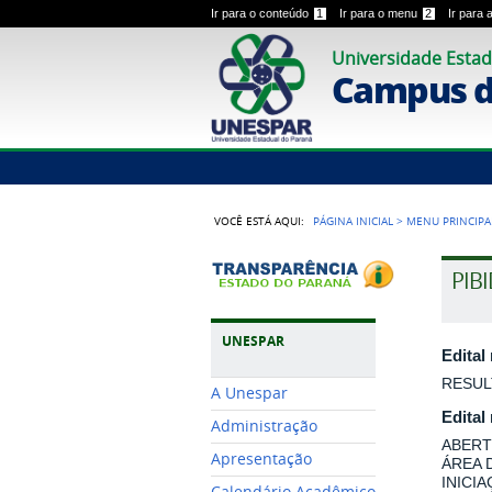
Ir para o conteúdo
1
Ir para o menu
2
Ir para
Universidade Estad
Campus 
VOCÊ ESTÁ AQUI:
PÁGINA INICIAL
>
MENU PRINCIPA
PIB
UNESPAR
Edital
RESUL
A Unespar
Edital
Administração
ABERT
Apresentação
ÁREA 
INICI
Calendário Acadêmico