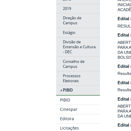
INICI
2019
ACADÊ
Direção de
Edital
Campus
RESUL
Estágio
Edital
Divisão de
ABERT
Extensão e Cultura
PARA 
- DEC
DA UN
BOLSIS
Conselho de
Campus
Edital
Resulta
Processos
Eleitorais
Edital
Result
PIBID
Edital
PIBID
ABERT
Cinespar
PARA 
DA UN
Editora
Edital
Licitações