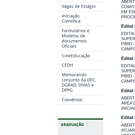
ABERT
Vagas de Estágio
COMO 
EM ES
Iniciação
PROCE
Científica
Edital
Formulários e
EDITA
Modelos de
SUPER
documentos
PIBID
Oficiais
CAMPO
CineEducação
Edital
CEDH
EDITA
SUPER
Memorando
PIBID
conjunto da DEC,
CAMPO
DGRAD, DIVAS e
DPPG
Edital
ABERT
Convênios
ÁREA 
INICI
Edital
GRADUAÇÃO
ABERT
ATUAR