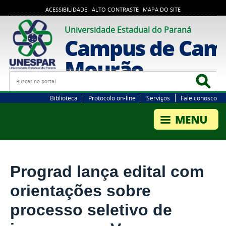
ACESSIBILIDADE
ALTO CONTRASTE
MAPA DO SITE
Universidade Estadual do Paraná
Campus de Cam
Mourão
Busca
Bus
Biblioteca
Protocolo on-line
Serviços
Fale conosco
Prograd lança edital com
orientações sobre
processo seletivo de