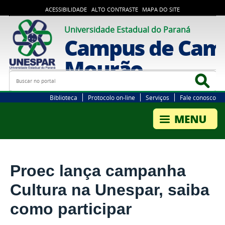
ACESSIBILIDADE
ALTO CONTRASTE
MAPA DO SITE
Universidade Estadual do Paraná
Campus de Cam
Mourão
Busca
Bus
Biblioteca
Protocolo on-line
Serviços
Fale conosco
Proec lança campanha
Cultura na Unespar, saiba
como participar