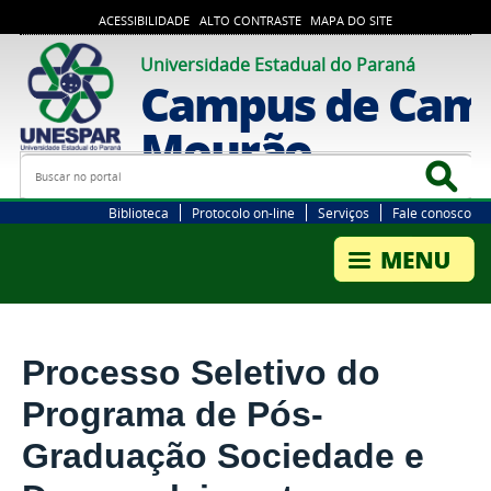
ACESSIBILIDADE
ALTO CONTRASTE
MAPA DO SITE
Universidade Estadual do Paraná
Campus de Cam
Mourão
Busca
Bus
Biblioteca
Protocolo on-line
Serviços
Fale conosco
Processo Seletivo do
Programa de Pós-
Graduação Sociedade e