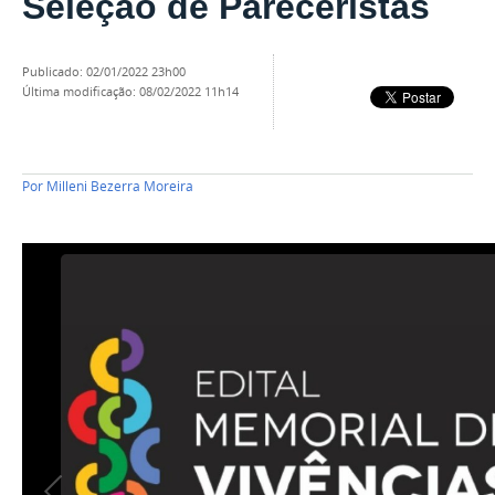
Seleção de Pareceristas
publicado
:
02/01/2022 23h00
última modificação
:
08/02/2022 11h14
Por
Milleni Bezerra Moreira