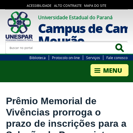
ACESSIBILIDADE
ALTO CONTRASTE
MAPA DO SITE
Universidade Estadual do Paraná
Campus de Cam
Mourão
Busca
Bus
Biblioteca
Protocolo on-line
Serviços
Fale conosco
Prêmio Memorial de
Vivências prorroga o
prazo de inscrições para a