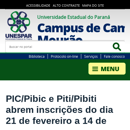
ACESSIBILIDADE
ALTO CONTRASTE
MAPA DO SITE
Universidade Estadual do Paraná
Campus de Cam
Mourão
Busca
Bus
Biblioteca
Protocolo on-line
Serviços
Fale conosco
PIC/Pibic e Piti/Pibiti
abrem inscrições do dia
21 de fevereiro a 14 de